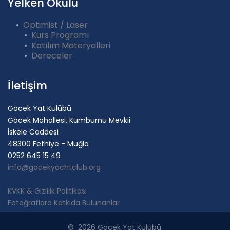
Yelken Okulu
Optimist / Laser
Kurs Programı
Katılım Materyalleri
Dereceler
İletişim
Göcek Yat Kulübü
Göcek Mahallesi, Kumburnu Mevkii
İskele Caddesi
48300 Fethiye - Muğla
0252 645 15 49
info@gocekyachtclub.org
KVKK & Gizlilik Politikası
Fotoğraflara Katkıda Bulunanlar
©
2026
Göcek Yat Kulübü.