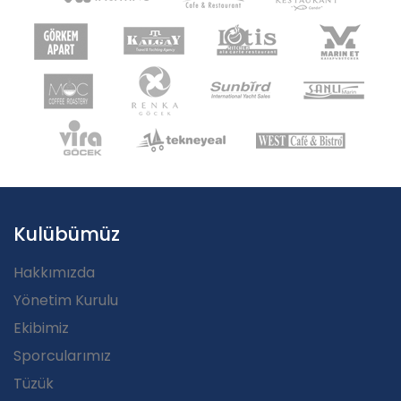
Kulübümüz
Hakkımızda
Yönetim Kurulu
Ekibimiz
Sporcularımız
Tüzük