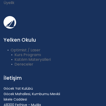
Üyelik
Yelken Okulu
Optimist / Laser
Kurs Programı
Katılım Materyalleri
Dereceler
İletişim
Göcek Yat Kulübü
Göcek Mahallesi, Kumburnu Mevkii
İskele Caddesi
48300 Fethiye - Muğla