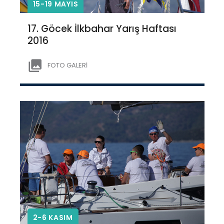
15-19 MAYIS
17. Göcek İlkbahar Yarış Haftası
2016
FOTO GALERİ
2-6 KASIM