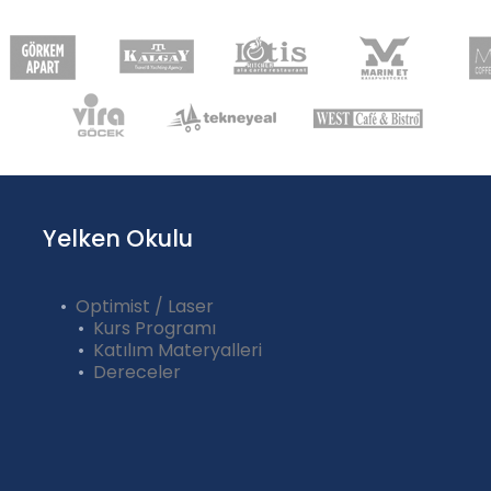
Yelken Okulu
Optimist / Laser
Kurs Programı
Katılım Materyalleri
Dereceler