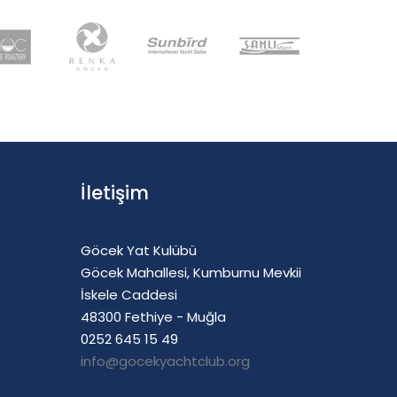
İletişim
Göcek Yat Kulübü
Göcek Mahallesi, Kumburnu Mevkii
İskele Caddesi
48300 Fethiye - Muğla
0252 645 15 49
info@gocekyachtclub.org