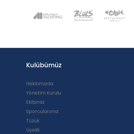
Kulübümüz
Hakkımızda
Yönetim Kurulu
Ekibimiz
Sporcularımız
Tüzük
Üyelik